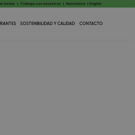
n hotels
|
Trabaja con nosostros
|
Normativa
|
English
URANTES
SOSTENIBILIDAD Y CALIDAD
CONTACTO
Barra
lateral
principal