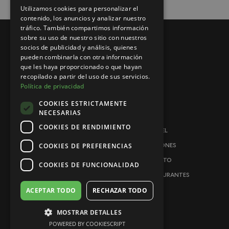
ENGLISH
Utilizamos cookies para personalizar el
contenido, los anuncios y analizar nuestro
tráfico. También compartimos información
sobre su uso de nuestro sitio con nuestros
socios de publicidad y análisis, quienes
pueden combinarla con otra información
que les haya proporcionado o que hayan
recopilado a partir del uso de sus servicios.
Política de privacidad
COOKIES ESTRICTAMENTE
NECESARIAS
COOKIES DE RENDIMIENTO
EL HOTEL
COOKIES DE PREFERENCIAS
HABITACIONES
CONTACTO
COOKIES DE FUNCIONALIDAD
BARES Y RESTAURANTES
ACEPTAR TODO
RECHAZAR TODO
MOSTRAR DETALLES
POWERED BY COOKIESCRIPT