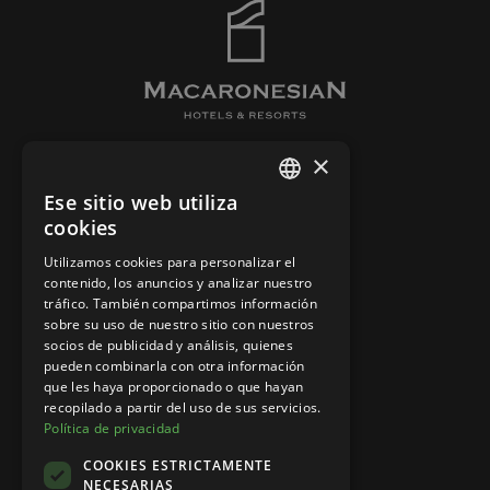
×
EL HOTEL
Ese sitio web utiliza
SPANISH
HABITACIONES
cookies
CONTACTO
ENGLISH
Utilizamos cookies para personalizar el
BARES Y RESTAURANTES
contenido, los anuncios y analizar nuestro
tráfico. También compartimos información
sobre su uso de nuestro sitio con nuestros
socios de publicidad y análisis, quienes
AVISO LEGAL
pueden combinarla con otra información
POLÍTICA DE COOKIES
que les haya proporcionado o que hayan
recopilado a partir del uso de sus servicios.
POLÍTICA DE PRIVACIDAD
Política de privacidad
CANAL ÉTICO
COOKIES ESTRICTAMENTE
NECESARIAS