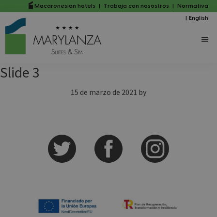
Saltar
Saltar
Macaronesian hotels
|
Trabaja con nosostros
|
Normativa
|
English
al
a
contenido
la
principal
barra
lateral
Slide 3
principal
15 de marzo de 2021
by
Barra
lateral
principal