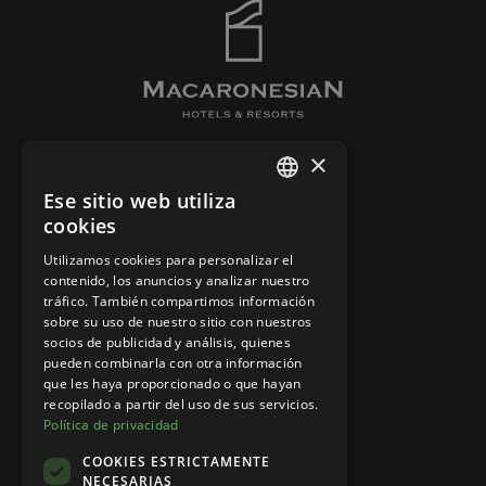
×
EL HOTEL
Ese sitio web utiliza
SPANISH
HABITACIONES
cookies
CONTACTO
ENGLISH
Utilizamos cookies para personalizar el
BARES Y RESTAURANTES
contenido, los anuncios y analizar nuestro
tráfico. También compartimos información
sobre su uso de nuestro sitio con nuestros
socios de publicidad y análisis, quienes
AVISO LEGAL
pueden combinarla con otra información
POLÍTICA DE COOKIES
que les haya proporcionado o que hayan
recopilado a partir del uso de sus servicios.
POLÍTICA DE PRIVACIDAD
Política de privacidad
CANAL ÉTICO
COOKIES ESTRICTAMENTE
NECESARIAS