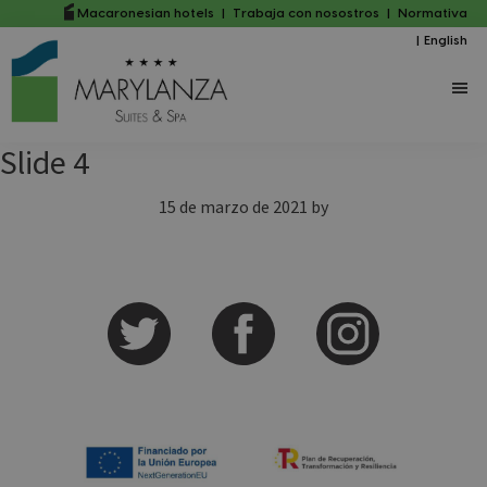
Saltar
Saltar
Macaronesian hotels
|
Trabaja con nosostros
|
Normativa
|
English
al
a
contenido
la
principal
barra
lateral
Slide 4
principal
15 de marzo de 2021
by
Barra
lateral
principal