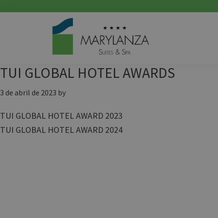
Saltar
Saltar
Saltar
a
al
a
la
contenido
la
navegación
principal
barra
principal
lateral
TUI GLOBAL HOTEL AWARDS
principal
3 de abril de 2023
by
TUI GLOBAL HOTEL AWARD 2023
TUI GLOBAL HOTEL AWARD 2024