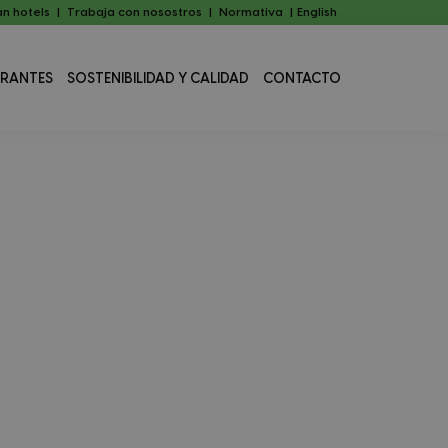
n hotels
|
Trabaja con nosostros
|
Normativa
|
English
URANTES
SOSTENIBILIDAD Y CALIDAD
CONTACTO
Barra
lateral
principal